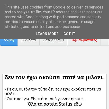
This site uses cookies from Google to deliver its services
and to analyze traffic. Your IP address and user-agent are
shared with Google along with performance and security
metrics to ensure quality of service, generate usage
Επικοινωνία
Διαφήμιση
Αναφορά Προβλήματος
statistics, and to detect and address abuse.
LEARN MORE
GOT IT
Αρχική
Ανέκδοτα
Αστεία Status
Οφθαλμαπάτες
ΤΑΙΝΙΕΣ
δεν τον έχω ακούσει ποτέ να μιλάει.
- Ρε συ, αυτόν τον τύπο δεν τον έχω ακούσει ποτέ να
μιλάει.
- Ούτε και γω. Είναι έτσι από γεννησηmute...
Όλα τα αστεία Status εδω